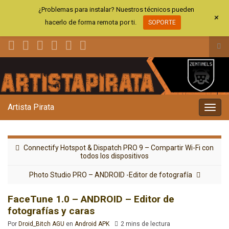
¿Problemas para instalar? Nuestros técnicos pueden
+
hacerlo de forma remota por ti.
SOPORTE
Alt
el
Search for:
for
de
bús
Artista Pirata
Alter
la
nave
Connectify Hotspot & Dispatch PRO 9 – Compartir Wi-Fi con
todos los dispositivos
Photo Studio PRO – ANDROID -Editor de fotografía
FaceTune 1.0 – ANDROID – Editor de
fotografías y caras
Por
Droid_Bitch AGU
en
Android APK
2 mins de lectura