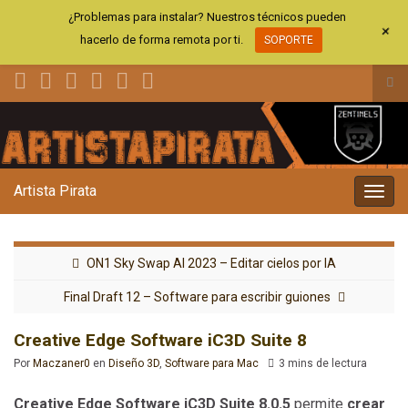
¿Problemas para instalar? Nuestros técnicos pueden
+
hacerlo de forma remota por ti.
SOPORTE
Alt
el
Search for:
for
de
bús
Artista Pirata
Alter
la
nave
ON1 Sky Swap AI 2023 – Editar cielos por IA
Final Draft 12 – Software para escribir guiones
Creative Edge Software iC3D Suite 8
Por
Maczaner0
en
Diseño 3D
,
Software para Mac
3 mins de lectura
Creative Edge Software iC3D Suite 8.0.5
permite
crear