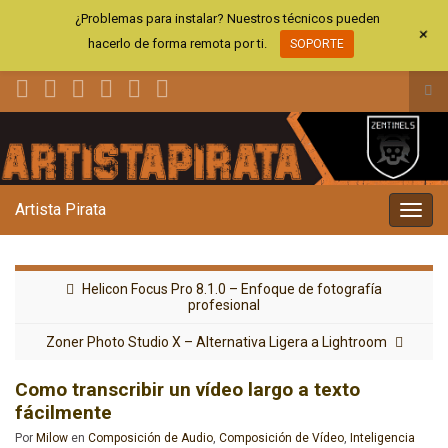
¿Problemas para instalar? Nuestros técnicos pueden
+
hacerlo de forma remota por ti.
SOPORTE
Alt
el
Search for:
for
de
bús
Artista Pirata
Alter
la
nave
Helicon Focus Pro 8.1.0 – Enfoque de fotografía
profesional
Zoner Photo Studio X – Alternativa Ligera a Lightroom
Como transcribir un vídeo largo a texto
fácilmente
Por
Milow
en
Composición de Audio
,
Composición de Vídeo
,
Inteligencia