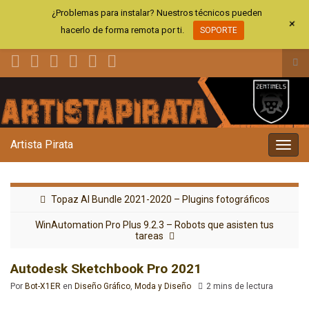
¿Problemas para instalar? Nuestros técnicos pueden
+
hacerlo de forma remota por ti.
SOPORTE
Alt
el
Search for:
for
de
bús
Artista Pirata
Alter
la
nave
Topaz AI Bundle 2021-2020 – Plugins fotográficos
WinAutomation Pro Plus 9.2.3 – Robots que asisten tus
tareas
Autodesk Sketchbook Pro 2021
Por
Bot-X1ER
en
Diseño Gráfico
,
Moda y Diseño
2 mins de lectura