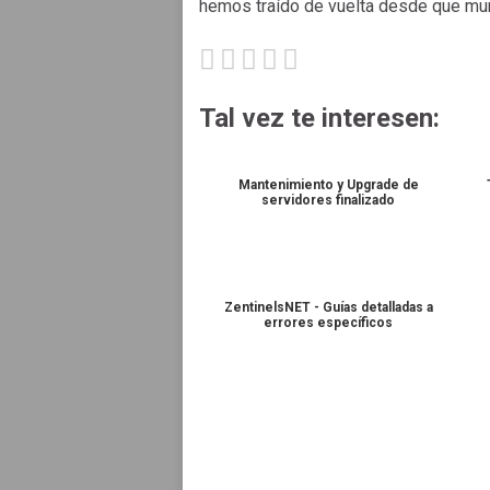
hemos traído de vuelta desde que mur
Tal vez te interesen:
Mantenimiento y Upgrade de
servidores finalizado
ZentinelsNET - Guías detalladas a
errores específicos