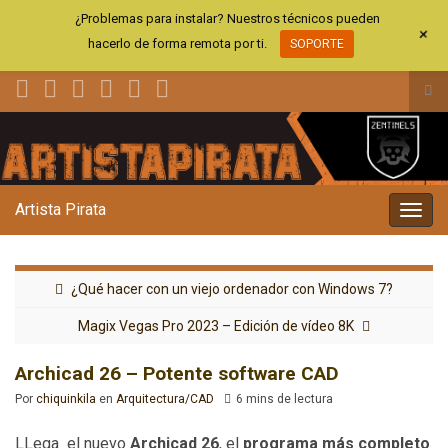
¿Problemas para instalar? Nuestros técnicos pueden
+
hacerlo de forma remota por ti.
SOPORTE
Alt
el
Search for:
for
de
bús
Artista Pirata
Alter
la
nave
¿Qué hacer con un viejo ordenador con Windows 7?
Magix Vegas Pro 2023 – Edición de vídeo 8K
Archicad 26 – Potente software CAD
Por
chiquinkila
en
Arquitectura/CAD
6 mins de lectura
LLega el nuevo
Archicad 26
, el
programa más completo