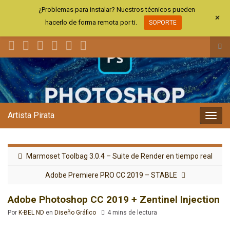
¿Problemas para instalar? Nuestros técnicos pueden
+
hacerlo de forma remota por ti.
SOPORTE
Alt
el
Search for:
for
de
bús
Artista Pirata
Alter
la
nave
Marmoset Toolbag 3.0.4 – Suite de Render en tiempo real
Adobe Premiere PRO CC 2019 – STABLE
Adobe Photoshop CC 2019 + Zentinel Injection
Por
K-BEL ND
en
Diseño Gráfico
4 mins de lectura