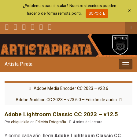
¿Problemas para instalar? Nuestros técnicos pueden
+
hacerlo de forma remota por ti.
SOPORTE
Alt
el
Search for:
for
de
bús
Artista Pirata
Alter
la
nave
Adobe Media Encoder CC 2023 – v23.6
Adobe Audition CC 2023 – v23.6.0 – Edición de audio
Adobe Lightroom Classic CC 2023 – v12.5
Por
chiquinkila
en
Edición Fotografía
4 mins de lectura
Y como cada año, llega
Adobe Lightroom Classic CC