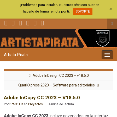
¿Problemas para instalar? Nuestros técnicos pueden
+
hacerlo de forma remota por ti.
SOPORTE
Alt
el
Search for:
for
de
bús
Artista Pirata
Alter
la
nave
Adobe InDesign CC 2023 – v18.5.0
QuarkXpress 2023 – Software para editoriales
Adobe InCopy CC 2023 – V18.5.0
Por
Bot-X1ER
en
Proyectos
4 mins de lectura
Adobe InCopy CC 2023
incluye novedades en la interfaz