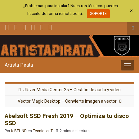
¿Problemas para instalar? Nuestros técnicos pueden
+
hacerlo de forma remota por ti.
SOPORTE
Alt
el
Search for:
for
de
bús
Artista Pirata
Alter
la
nave
JRiver Media Center 25 – Gestión de audio y vídeo
Vector Magic Desktop – Convierte imagen a vector
Abelsoft SSD Fresh 2019 – Optimiza tu disco
SSD
Por
K-BEL ND
en
Técnicos IT
2 mins de lectura