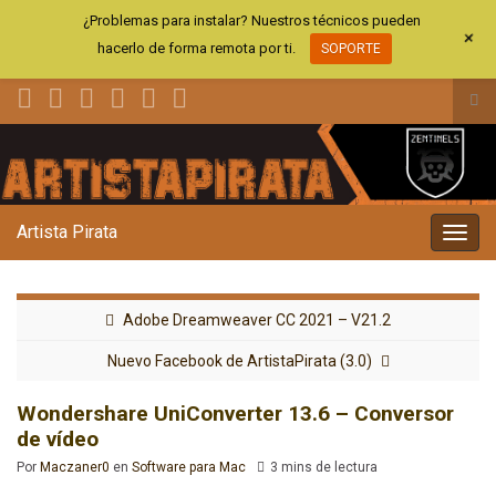
¿Problemas para instalar? Nuestros técnicos pueden
+
hacerlo de forma remota por ti.
SOPORTE
Alt
el
Search for:
for
de
bús
Artista Pirata
Alter
la
nave
Adobe Dreamweaver CC 2021 – V21.2
Nuevo Facebook de ArtistaPirata (3.0)
Wondershare UniConverter 13.6 – Conversor
de vídeo
Por
Maczaner0
en
Software para Mac
3 mins de lectura