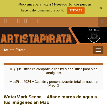
¿Problemas para instalar? Nuestros técnicos pueden
+
hacerlo de forma remota por ti.
SOPORTE
Alt
el
Search for:
for
de
bús
Artista Pirata
Alter
la
nave
¿Qué Office es compatible con mi Mac? Office para Mac
«antiguos»
MacPilot 2024 – Gestión y personalización total de nuestro
Mac
WaterMark Sense – Añade marca de agua a
tus imágenes en Mac