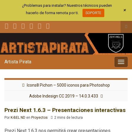
¿Problemas para instalar? Nuestros técnicos pueden
+
hacerlo de forma remota por ti.
SOPORTE
Alt
el
Search for:
for
de
bús
Artista Pirata
Alter
la
nave
Icons8 Pichon – 5000 iconos para Photoshop
Adobe Indesign CC 2019 – 14.0.3.433
Prezi Next 1.6.3 – Presentaciones interactivas
Por
K-BEL ND
en
Proyectos
2 mins de lectura
Prezi Next 1.6.3 nos permitirá crear presentaciones