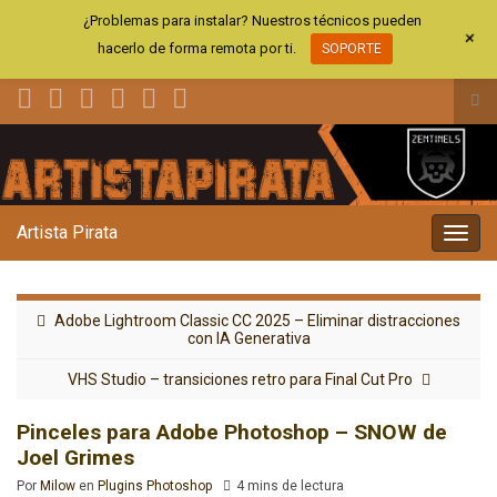
¿Problemas para instalar? Nuestros técnicos pueden
+
hacerlo de forma remota por ti.
SOPORTE
Alt
el
Search for:
for
de
bús
Artista Pirata
Alter
la
nave
Adobe Lightroom Classic CC 2025 – Eliminar distracciones
con IA Generativa
VHS Studio – transiciones retro para Final Cut Pro
Pinceles para Adobe Photoshop – SNOW de
Joel Grimes
Por
Milow
en
Plugins Photoshop
4 mins de lectura