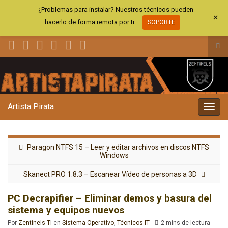
¿Problemas para instalar? Nuestros técnicos pueden
+
hacerlo de forma remota por ti.
SOPORTE
Alt
el
Search for:
for
de
bús
Artista Pirata
Alter
la
nave
Paragon NTFS 15 – Leer y editar archivos en discos NTFS
Windows
Skanect PRO 1.8.3 – Escanear Vídeo de personas a 3D
PC Decrapifier – Eliminar demos y basura del
sistema y equipos nuevos
Por
Zentinels TI
en
Sistema Operativo
,
Técnicos IT
2 mins de lectura