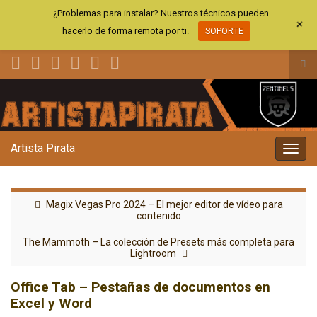
¿Problemas para instalar? Nuestros técnicos pueden
+
hacerlo de forma remota por ti.
SOPORTE
Alt
el
Search for:
for
de
bús
Artista Pirata
Alter
la
nave
Magix Vegas Pro 2024 – El mejor editor de vídeo para
contenido
The Mammoth – La colección de Presets más completa para
Lightroom
Office Tab – Pestañas de documentos en
Excel y Word