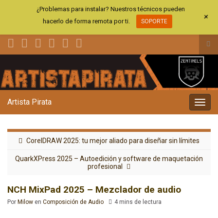
¿Problemas para instalar? Nuestros técnicos pueden
+
hacerlo de forma remota por ti.
SOPORTE
Alt
el
Search for:
for
de
bús
Artista Pirata
Alter
la
nave
CorelDRAW 2025: tu mejor aliado para diseñar sin límites
QuarkXPress 2025 – Autoedición y software de maquetación
profesional
NCH MixPad 2025 – Mezclador de audio
Por
Milow
en
Composición de Audio
4 mins de lectura