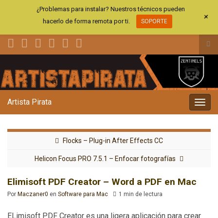
¿Problemas para instalar? Nuestros técnicos pueden
+
hacerlo de forma remota por ti.
SOPORTE
Alt
el
Search for:
for
de
bús
Artista Pirata
Alter
la
nave
Flocks – Plug-in After Effects CC
Helicon Focus PRO 7.5.1 – Enfocar fotografías
Elimisoft PDF Creator – Word a PDF en Mac
Por
Maczaner0
en
Software para Mac
1 min de lectura
ELimisoft PDF Creator es una ligera aplicación para crear