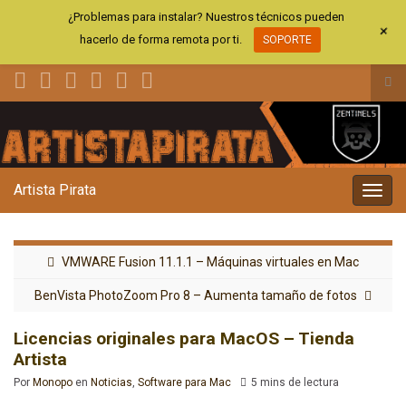
¿Problemas para instalar? Nuestros técnicos pueden
+
hacerlo de forma remota por ti.
SOPORTE
Alt
el
for
de
bús
Artista Pirata
Alter
la
nave
VMWARE Fusion 11.1.1 – Máquinas virtuales en Mac
BenVista PhotoZoom Pro 8 – Aumenta tamaño de fotos
Licencias originales para MacOS – Tienda
Artista
Por
Monopo
en
Noticias
,
Software para Mac
5 mins de lectura