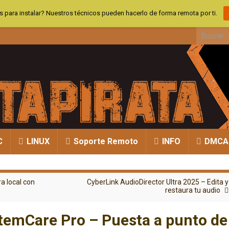
 para instalar? Nuestros técnicos pueden hacerlo de forma remota por ti.
Search fo
C
LINUX
Soporte Remoto
INFO
DMCA
a local con
CyberLink AudioDirector Ultra 2025 – Edita y
restaura tu audio
temCare Pro – Puesta a punto de