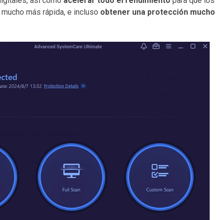
igitales, así como
acelerar todo el rendimiento
para que los
 mucho más rápida, e incluso
obtener una protección mucho