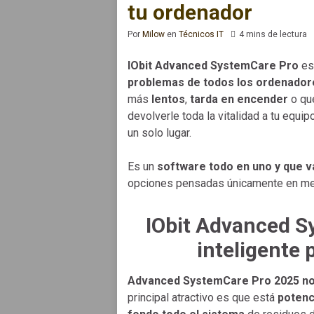
tu ordenador
Por
Milow
en
Técnicos IT
4 mins de lectura
IObit Advanced SystemCare Pro
es
problemas de todos los ordenador
más
lentos
,
tarda en encender
o qu
devolverle toda la vitalidad a tu equ
un solo lugar.
Es un
software todo en uno y que va
opciones pensadas únicamente en mejo
IObit Advanced 
inteligente
Advanced SystemCare Pro 2025 no 
principal atractivo es que está
potenci