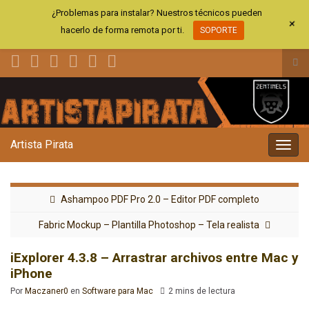
¿Problemas para instalar? Nuestros técnicos pueden
+
hacerlo de forma remota por ti.
SOPORTE
Alt
el
Search for:
for
de
bús
Artista Pirata
Alter
la
nave
Ashampoo PDF Pro 2.0 – Editor PDF completo
Fabric Mockup – Plantilla Photoshop – Tela realista
iExplorer 4.3.8 – Arrastrar archivos entre Mac y
iPhone
Por
Maczaner0
en
Software para Mac
2 mins de lectura