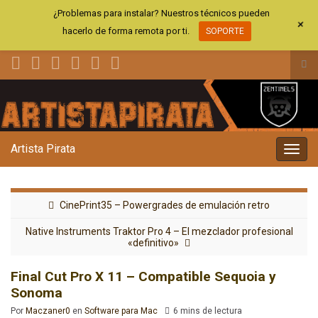
¿Problemas para instalar? Nuestros técnicos pueden
+
hacerlo de forma remota por ti.
SOPORTE
Alt
el
Search for:
for
de
bús
Artista Pirata
Alter
la
nave
CinePrint35 – Powergrades de emulación retro
Native Instruments Traktor Pro 4 – El mezclador profesional
«definitivo»
Final Cut Pro X 11 – Compatible Sequoia y
Sonoma
Por
Maczaner0
en
Software para Mac
6 mins de lectura