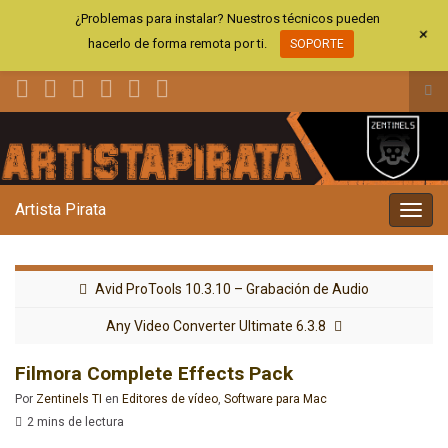
¿Problemas para instalar? Nuestros técnicos pueden
+
hacerlo de forma remota por ti.
SOPORTE
Alt
el
Search for:
for
de
bús
Artista Pirata
Alter
la
nave
Avid ProTools 10.3.10 – Grabación de Audio
Any Video Converter Ultimate 6.3.8
Filmora Complete Effects Pack
Por
Zentinels TI
en
Editores de vídeo
,
Software para Mac
2 mins de lectura