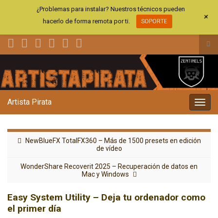
¿Problemas para instalar? Nuestros técnicos pueden
+
hacerlo de forma remota por ti.
SOPORTE
Alt
el
Search for:
for
de
bús
Artista Pirata
Alter
la
nave
NewBlueFX TotalFX360 – Más de 1500 presets en edición
de vídeo
WonderShare Recoverit 2025 – Recuperación de datos en
Mac y Windows
Easy System Utility – Deja tu ordenador como
el primer día