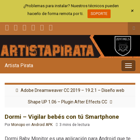
¿Problemas para instalar? Nuestros técnicos pueden
+
hacerlo de forma remota por ti.
SOPORTE
Alt
el
Search for:
for
de
bús
Artista Pirata
Alter
la
nave
Adobe Dreamweaver CC 2019 – 19.2.1 – Diseño web
Shape UP 1.06 – Plugin After Effects CC
Dormi – Vigilar bebés con tú Smartphone
Por
Monopo
en
Android APK
3 mins de lectura
Dormi Baby Monitor es una aplicación para Android que te