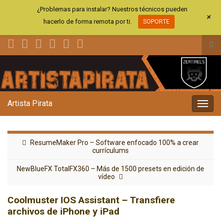
¿Problemas para instalar? Nuestros técnicos pueden
+
hacerlo de forma remota por ti.
SOPORTE
Alt
el
Search for:
for
de
bús
Artista Pirata
Alter
la
nave
ResumeMaker Pro – Software enfocado 100% a crear
currículums
NewBlueFX TotalFX360 – Más de 1500 presets en edición de
vídeo
Coolmuster IOS Assistant – Transfiere
archivos de iPhone y iPad