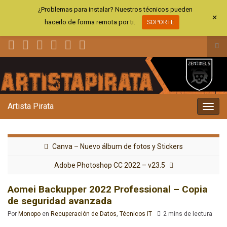
¿Problemas para instalar? Nuestros técnicos pueden
+
hacerlo de forma remota por ti.
SOPORTE
Alt
el
Search for:
for
de
bús
Artista Pirata
Alter
la
nave
Canva – Nuevo álbum de fotos y Stickers
Adobe Photoshop CC 2022 – v23.5
Aomei Backupper 2022 Professional – Copia
de seguridad avanzada
Por
Monopo
en
Recuperación de Datos
,
Técnicos IT
2 mins de lectura