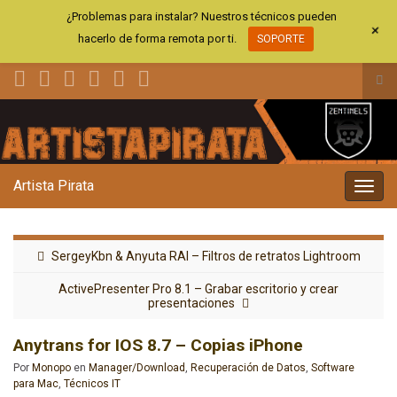
¿Problemas para instalar? Nuestros técnicos pueden
+
hacerlo de forma remota por ti.
SOPORTE
Alt
el
Search for:
for
de
bús
Artista Pirata
Alter
la
nave
SergeyKbn & Anyuta RAI – Filtros de retratos Lightroom
ActivePresenter Pro 8.1 – Grabar escritorio y crear
presentaciones
Anytrans for IOS 8.7 – Copias iPhone
Por
Monopo
en
Manager/Download
,
Recuperación de Datos
,
Software
para Mac
,
Técnicos IT