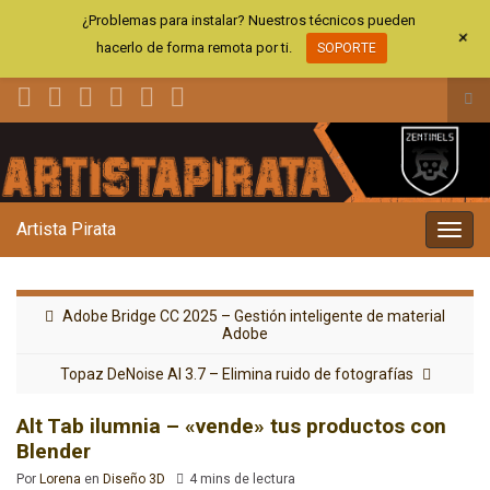
¿Problemas para instalar? Nuestros técnicos pueden
+
hacerlo de forma remota por ti.
SOPORTE
Alt
el
Search for:
for
de
bús
Artista Pirata
Alter
la
nave
Adobe Bridge CC 2025 – Gestión inteligente de material
Adobe
Topaz DeNoise AI 3.7 – Elimina ruido de fotografías
Alt Tab ilumnia – «vende» tus productos con
Blender
Por
Lorena
en
Diseño 3D
4 mins de lectura