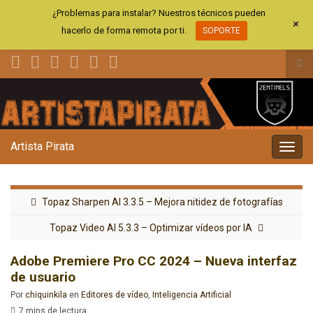
¿Problemas para instalar? Nuestros técnicos pueden
+
hacerlo de forma remota por ti.
SOPORTE
Alt
el
Search for:
for
de
bús
Artista Pirata
Alter
la
nave
Topaz Sharpen AI 3.3.5 – Mejora nitidez de fotografías
Topaz Video AI 5.3.3 – Optimizar vídeos por IA
Adobe Premiere Pro CC 2024 – Nueva interfaz
de usuario
Por
chiquinkila
en
Editores de vídeo
,
Inteligencia Artificial
7 mins de lectura