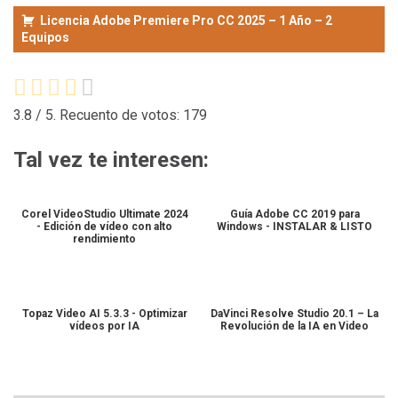
Licencia Adobe Premiere Pro CC 2025 – 1 Año – 2
Equipos
3.8
/ 5. Recuento de votos:
179
Tal vez te interesen:
Corel VideoStudio Ultimate 2024
Guía Adobe CC 2019 para
- Edición de vídeo con alto
Windows - INSTALAR & LISTO
rendimiento
Topaz Video AI 5.3.3 - Optimizar
DaVinci Resolve Studio 20.1 – La
vídeos por IA
Revolución de la IA en Video