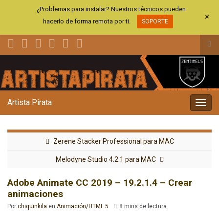
¿Problemas para instalar? Nuestros técnicos pueden
+
hacerlo de forma remota por ti.
SOPORTE
Alt
el
Search for:
for
de
bús
Artista Pirata
Alter
la
nave
Zerene Stacker Professional para MAC
Melodyne Studio 4.2.1 para MAC
Adobe Animate CC 2019 – 19.2.1.4 – Crear
animaciones
Por
chiquinkila
en
Animación/HTML 5
8 mins de lectura