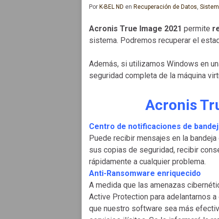
Por
K-BEL ND
en
Recuperación de Datos
,
Sistem
Acronis True Image 2021
permite
r
sistema. Podremos recuperar el esta
Además, si utilizamos Windows en una
seguridad completa de la máquina virt
Acronis Tr
Centro de notificaciones de bande
Puede recibir mensajes en la bandeja d
sus copias de seguridad, recibir con
rápidamente a cualquier problema.
Anti-Ransomware enriquecido
A medida que las amenazas cibernéti
Active Protection para adelantarnos 
que nuestro software sea más efectivo