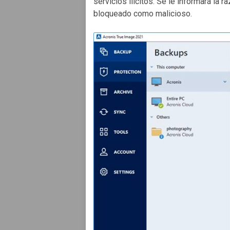
servicios ilícitos. Se le informará la 
bloqueado como malicioso.