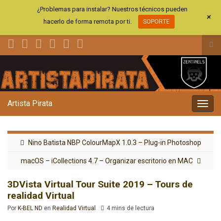
¿Problemas para instalar? Nuestros técnicos pueden
+
hacerlo de forma remota por ti.
SOPORTE
Alt
el
Search for:
for
de
bús
Artista Pirata
Alter
la
nave
Nino Batista NBP ColourMapX 1.0.3 – Plug-in Photoshop
macOS – iCollections 4.7 – Organizar escritorio en MAC
3DVista Virtual Tour Suite 2019 – Tours de
realidad Virtual
Por
K-BEL ND
en
Realidad Virtual
4 mins de lectura