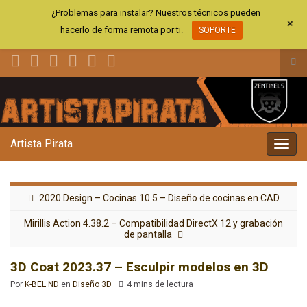
¿Problemas para instalar? Nuestros técnicos pueden
+
hacerlo de forma remota por ti.
SOPORTE
Alt
el
Search for:
for
de
bús
Artista Pirata
Alter
la
nave
2020 Design – Cocinas 10.5 – Diseño de cocinas en CAD
Mirillis Action 4.38.2 – Compatibilidad DirectX 12 y grabación
de pantalla
3D Coat 2023.37 – Esculpir modelos en 3D
Por
K-BEL ND
en
Diseño 3D
4 mins de lectura