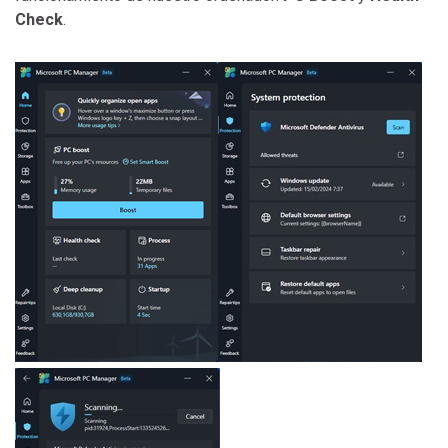
Check
.