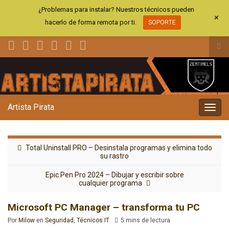
¿Problemas para instalar? Nuestros técnicos pueden
+
hacerlo de forma remota por ti.
SOPORTE
Alt
el
Search for:
for
de
bús
Artista Pirata
Alter
la
nave
Total Uninstall PRO – Desinstala programas y elimina todo
su rastro
Epic Pen Pro 2024 – Dibujar y escribir sobre
cualquier programa
Microsoft PC Manager – transforma tu PC
Por
Milow
en
Seguridad
,
Técnicos IT
5 mins de lectura