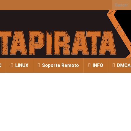
Search fo
C
LINUX
Soporte Remoto
INFO
DMCA