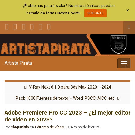
¿Problemas para instalar? Nuestros técnicos pueden
+
hacerlo de forma remota por ti.
SOPORTE
Alt
el
Search for:
for
de
bús
Artista Pirata
Alter
la
nave
V-Ray Next 6.1.0 para 3ds Max 2020 – 2024
Pack 1000 Fuentes de texto – Word, PSCC, AICC, etc
Adobe Premiere Pro CC 2023 – ¿El mejor editor
de vídeo en 2023?
Por
chiquinkila
en
Editores de vídeo
4 mins de lectura