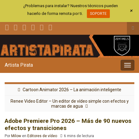
¿Problemas para instalar? Nuestros técnicos pueden
+
hacerlo de forma remota por ti.
SOPORTE
Alt
el
Search for:
for
de
bús
Artista Pirata
Alter
la
nave
Cartoon Animator 2026 – La animación inteligente
Renee Video Editor – Un editor de vídeo simple con efectos y
marcas de agua
Adobe Premiere Pro 2026 – Más de 90 nuevos
efectos y transiciones
Por
Milow
en
Editores de vídeo
6 mins de lectura